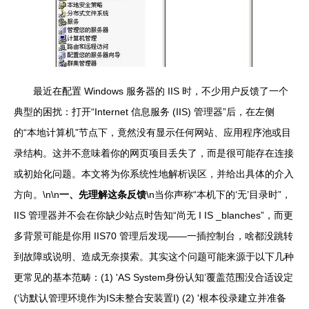
最近在配置 Windows 服务器的 IIS 时，不少用户反馈了一个
典型的困扰：打开“Internet 信息服务 (IIS) 管理器”后，在左侧
的“本地计算机”节点下，竟然没有显示任何网站、应用程序池或目
录结构。这并不意味着你的网页项目丢失了，而是很可能存在连接
或初始化问题。本文将为你系统性地解析误区，并给出具体的介入
方向。\n\n
一、先理解这条反馈
\n当你声称“本机下的‘无’目录时”，
IIS 管理器并不会在你缺少站点时告知“尚无 I IS _blanches”，而更
多背景可能是你用 IIS70 管理后发现——一插控制台，啥都没跳转
到故障或说明、造成无奈摸索。其实这个问题可能来源于以下几种
更常见的基本范畴：(1) 'AS System身份认知’覆盖范围没合适设定
(‘访默认管理环境作为IS未整合安装置I) (2) '根本役录建立并准备